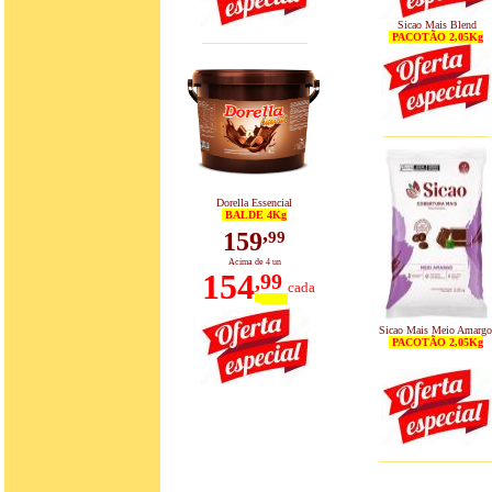
Sicao Mais Blend
____________
PACOTÃO 2,05Kg
____________
Dorella Essencial
BALDE 4Kg
,
159
99
Acima de 4 un
154
,
99
cada
Sicao Mais Meio Amargo
PACOTÃO 2,05Kg
____________