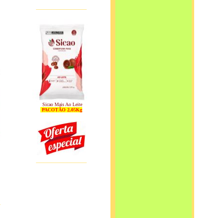
_____________
Sicao Mais Ao Leite
PACOTÃO 2,05Kg
_____________
_