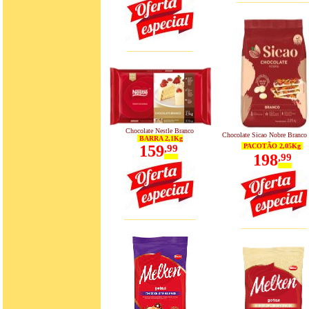
____________
Chocolate Nestle Branco
Chocolate Sicao Nobre Branco
BARRA 2,1Kg
159
PACOTÃO 2,05Kg
,99
198
,99
_____________
____________