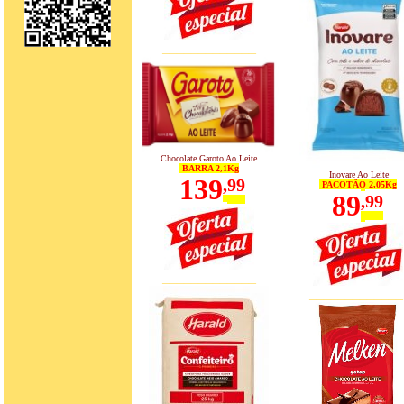
_____________
Chocolate Garoto Ao Leite
BARRA 2,1Kg
Inovare Ao Leite
139
,
99
PACOTÃO 2,05Kg
89
,
99
_____________
_____________