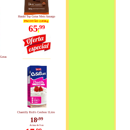
Harald Top Gotas Meio Amargo
PACOTÃO 2,05Kg
65
,
99
____________
 Gotas
Chantilly Rich's Cesibon 1Litro
,
18
99
Acima de 6 un