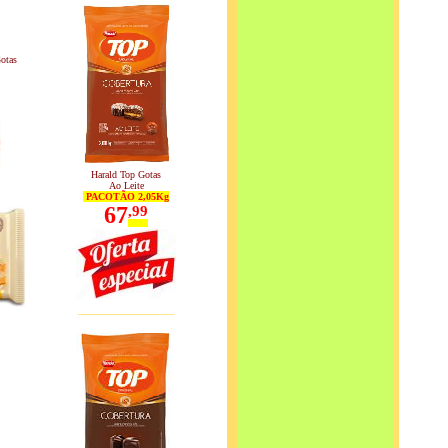
otas
Harald Top Gotas
Ao Leite
PACOTÃO 2,05Kg
67
,9
9
____________