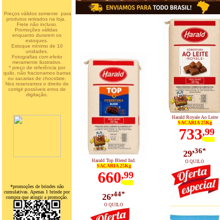
Preços válidos somente para
produtos retirados na loja.
Frete não incluso.
Promoções válidas
enquanto durarem os
estoques.
Estoque mínimo de 10
unidades.
Fotografias com efeito
meramente ilustrativo.
* preço de referência por
quilo, não fracionamos barras
ou sacarias de chocolate.
Nos reservamos o direito de
corrigir possíveis erros de
digitação.
arald Royale Ao Leite
H
SACARIA 25Kg
733
,
99
,
36*
29
arald Top Blend Ind.
H
O QUILO
SACARIA 25Kg
660
,
99
*promoções de brindes não
,
cumulativas. Apenas 1 brinde por
44*
26
compra que atingir a promoção.
____________
O QUILO