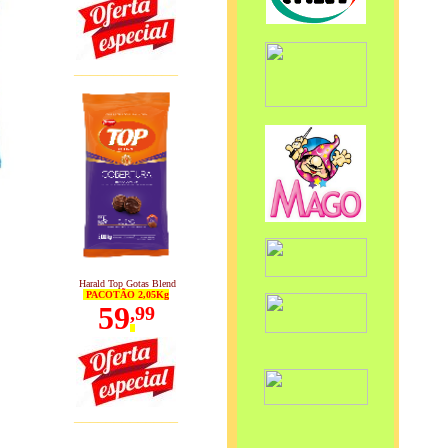
_____________
Harald Top Gotas Blend
PACOTÃO 2,05Kg
59
,
99
_____________