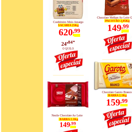
Chocolate Melken Ao Leite G
PACOTÃO 2,05Kg
Confeiteiro Meio Amargo
149
,
99
SACARIA 25Kg
620
,
99
,
84*
24
O QUILO
____________
_____________
Chocolate Garoto Branco
BARRA 2,1Kg
159
,99
Nestle Chocolate Ao Leite
BARRA 2,1Kg
149
,99
_____________