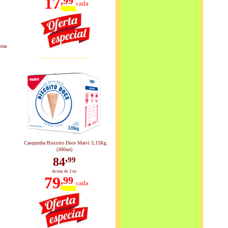
17
,
99
cada
otas
____________
Casquinha Biscoito Doce Marvi 3,15Kg
(300un)
,
84
99
Acima de 3 un
79
,
99
cada