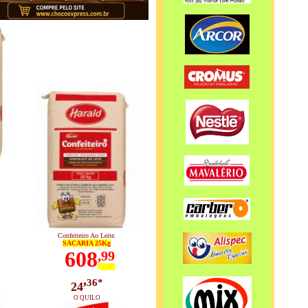
Confeiteiro Ao Leite.
SACARIA 25Kg
608
,
99
,
36*
_
24
O QUILO