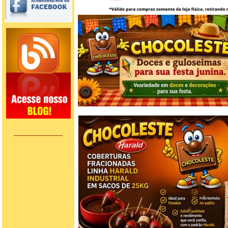
C
____________
nestle arc
os de culinaria chocolandia tudo
para fabricação de chocolate caseiro
papel chumbo formas produtos
para confeitaria embalagem de
trufas trufas truffas de chocolate
cerejas curico flocos de arrosc
ocolate banco harald gotas ao leite
coberturas harald chocolates tatuapé
papel chumbo formas bwb forma
de silicone termômetro derretedeira
de chocolate chocolateira fonte de
chocolate aulas de culinária loja
santo antonio bondinho
chocolandia programa do ratinho