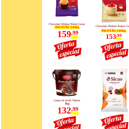
Chocolate Melken Blend Gotas
Chocolate Melken Branco G
PACOTÃO 2,05Kg
159
PACOTÃO 2,05Kg
,
99
153
,99
____________
____________
reme de Avelã Vabene
C
3kg
132
,
99